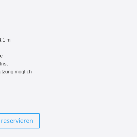
4,1 m
te
rist
utzung möglich
 reservieren