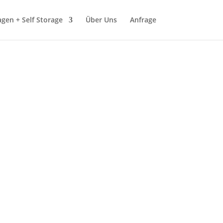
gen + Self Storage
Über Uns
Anfrage