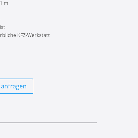
,1 m
e
ist
rbliche KFZ-Werkstatt
h anfragen