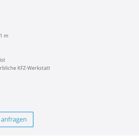
,1 m
e
ist
rbliche KFZ-Werkstatt
h anfragen