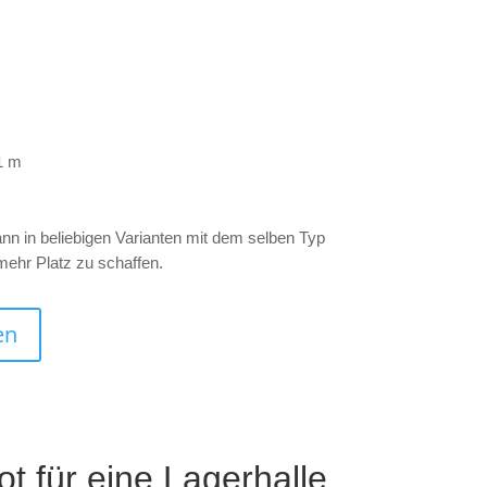
1 m
 in beliebigen Varianten mit dem selben Typ
ehr Platz zu schaffen.
en
t für eine Lagerhalle