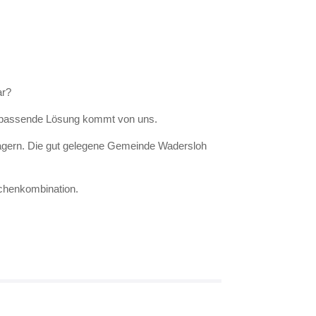
ar?
Die passende Lösung kommt von uns.
zulagern. Die gut gelegene Gemeinde Wadersloh
ächenkombination.