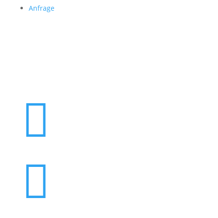
Anfrage
Folgen Sie uns

